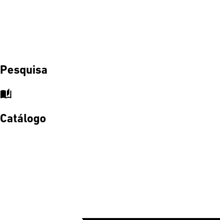
Pesquisa
auto_stories
Catálogo