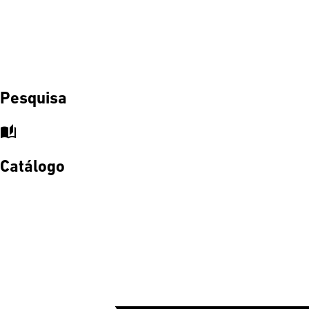
Pesquisa
auto_stories
Catálogo