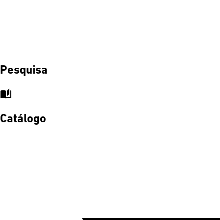
Pesquisa
auto_stories
Catálogo