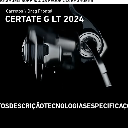
BAGAGEM SURF
SACOS
PEQUENAS BAGAGENS
Carretos
\
Drag Frontal
CERTATE G LT 2024
TOS
DESCRIÇÃO
TECNOLOGIAS
ESPECIFICAÇ