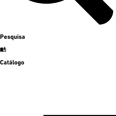
Pesquisa
auto_stories
Catálogo