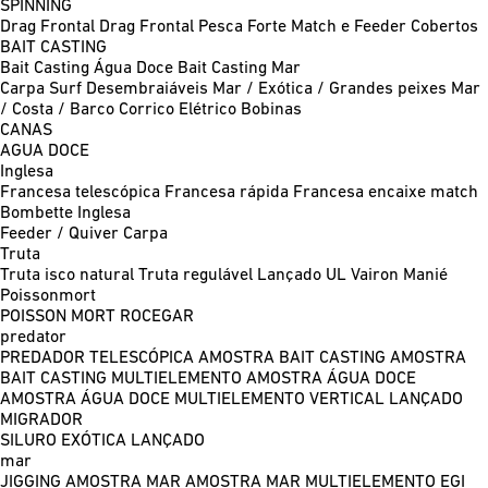
SPINNING
Drag Frontal
Drag Frontal Pesca Forte
Match e Feeder
Cobertos
BAIT CASTING
Bait Casting Água Doce
Bait Casting Mar
Carpa
Surf
Desembraiáveis
Mar / Exótica / Grandes peixes
Mar
/ Costa / Barco
Corrico
Elétrico
Bobinas
CANAS
AGUA DOCE
Inglesa
Francesa telescópica
Francesa rápida
Francesa encaixe match
Bombette
Inglesa
Feeder / Quiver
Carpa
Truta
Truta isco natural
Truta regulável
Lançado UL
Vairon Manié
Poissonmort
POISSON MORT
ROCEGAR
predator
PREDADOR TELESCÓPICA
AMOSTRA BAIT CASTING
AMOSTRA
BAIT CASTING MULTIELEMENTO
AMOSTRA ÁGUA DOCE
AMOSTRA ÁGUA DOCE MULTIELEMENTO
VERTICAL
LANÇADO
MIGRADOR
SILURO
EXÓTICA LANÇADO
mar
JIGGING
AMOSTRA MAR
AMOSTRA MAR MULTIELEMENTO
EGI