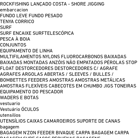
ROCKFISHING
LANÇADO COSTA - SHORE JIGGING
embarcacion
FUNDO LEVE
FUNDO PESADO
TENYA
CORRICO
SURF
SURF ENCAIXE
SURFTELESCÓPICA
PESCA À BOIA
CONJUNTOS
EQUIPAMENTO DE LINHA
MULTIFILAMENTOS
NYLONS
FLUOROCARBONOS
BAIXADAS
BAIXADAS MONTADAS
ANZÓIS NÃO EMPATADOS
PÉROLAS
STOP
FLOAT
DESTORCEDORES
DESTORCEDORES C/ AGRAFE
AGRAFES
ARGOLAS ABERTAS / SLEEVES / BULLES /
BOMBETTES
FEEDERS
AMOSTRAS
AMOSTRAS METÁLICAS
AMOSTRAS FLEXÍVEIS
CABEÇOTES EM CHUMBO
JIGS
TONEIRAS
EQUIPAMENTO DO PESCADOR
WADERS E BOTAS
vestuario
Vestuário
ÓCULOS
utensilios
UTENSÍLIOS
CAIXAS
CAMAROEIROS
SUPORTE DE CANAS
bagagem
BAGAGEM N'ZON FEEDER
BIVAQUE CARPA
BAGAGEM CARPA