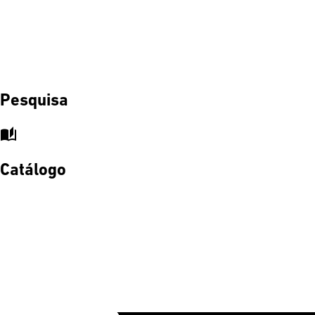
Pesquisa
auto_stories
Catálogo