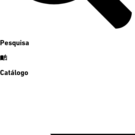
Pesquisa
auto_stories
Catálogo