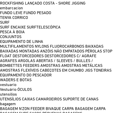
ROCKFISHING
LANÇADO COSTA - SHORE JIGGING
embarcacion
FUNDO LEVE
FUNDO PESADO
TENYA
CORRICO
SURF
SURF ENCAIXE
SURFTELESCÓPICA
PESCA À BOIA
CONJUNTOS
EQUIPAMENTO DE LINHA
MULTIFILAMENTOS
NYLONS
FLUOROCARBONOS
BAIXADAS
BAIXADAS MONTADAS
ANZÓIS NÃO EMPATADOS
PÉROLAS
STOP
FLOAT
DESTORCEDORES
DESTORCEDORES C/ AGRAFE
AGRAFES
ARGOLAS ABERTAS / SLEEVES / BULLES /
BOMBETTES
FEEDERS
AMOSTRAS
AMOSTRAS METÁLICAS
AMOSTRAS FLEXÍVEIS
CABEÇOTES EM CHUMBO
JIGS
TONEIRAS
EQUIPAMENTO DO PESCADOR
WADERS E BOTAS
vestuario
Vestuário
ÓCULOS
utensilios
UTENSÍLIOS
CAIXAS
CAMAROEIROS
SUPORTE DE CANAS
bagagem
BAGAGEM N'ZON FEEDER
BIVAQUE CARPA
BAGAGEM CARPA