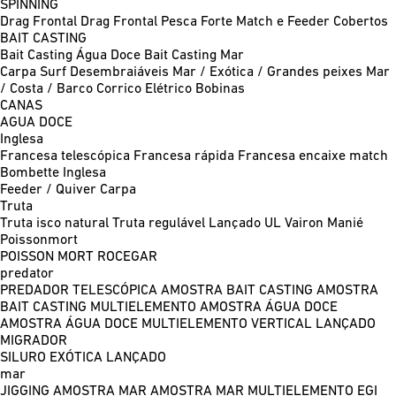
SPINNING
Drag Frontal
Drag Frontal Pesca Forte
Match e Feeder
Cobertos
BAIT CASTING
Bait Casting Água Doce
Bait Casting Mar
Carpa
Surf
Desembraiáveis
Mar / Exótica / Grandes peixes
Mar
/ Costa / Barco
Corrico
Elétrico
Bobinas
CANAS
AGUA DOCE
Inglesa
Francesa telescópica
Francesa rápida
Francesa encaixe match
Bombette
Inglesa
Feeder / Quiver
Carpa
Truta
Truta isco natural
Truta regulável
Lançado UL
Vairon Manié
Poissonmort
POISSON MORT
ROCEGAR
predator
PREDADOR TELESCÓPICA
AMOSTRA BAIT CASTING
AMOSTRA
BAIT CASTING MULTIELEMENTO
AMOSTRA ÁGUA DOCE
AMOSTRA ÁGUA DOCE MULTIELEMENTO
VERTICAL
LANÇADO
MIGRADOR
SILURO
EXÓTICA LANÇADO
mar
JIGGING
AMOSTRA MAR
AMOSTRA MAR MULTIELEMENTO
EGI