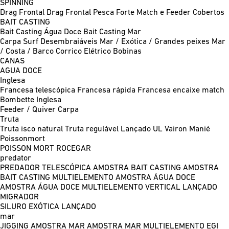
SPINNING
Drag Frontal
Drag Frontal Pesca Forte
Match e Feeder
Cobertos
BAIT CASTING
Bait Casting Água Doce
Bait Casting Mar
Carpa
Surf
Desembraiáveis
Mar / Exótica / Grandes peixes
Mar
/ Costa / Barco
Corrico
Elétrico
Bobinas
CANAS
AGUA DOCE
Inglesa
Francesa telescópica
Francesa rápida
Francesa encaixe match
Bombette
Inglesa
Feeder / Quiver
Carpa
Truta
Truta isco natural
Truta regulável
Lançado UL
Vairon Manié
Poissonmort
POISSON MORT
ROCEGAR
predator
PREDADOR TELESCÓPICA
AMOSTRA BAIT CASTING
AMOSTRA
BAIT CASTING MULTIELEMENTO
AMOSTRA ÁGUA DOCE
AMOSTRA ÁGUA DOCE MULTIELEMENTO
VERTICAL
LANÇADO
MIGRADOR
SILURO
EXÓTICA LANÇADO
mar
JIGGING
AMOSTRA MAR
AMOSTRA MAR MULTIELEMENTO
EGI