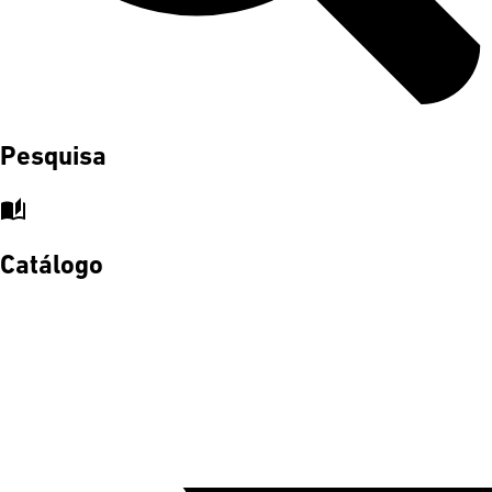
Pesquisa
auto_stories
Catálogo