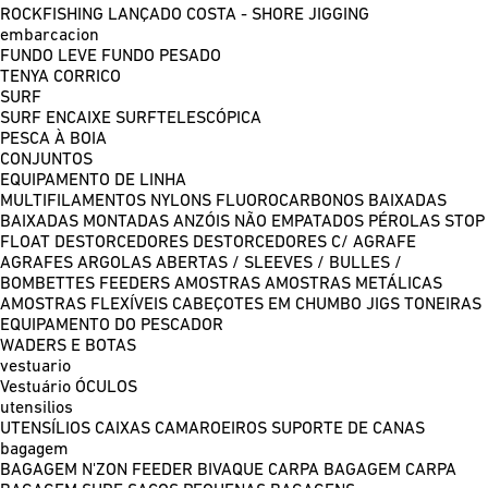
ROCKFISHING
LANÇADO COSTA - SHORE JIGGING
embarcacion
FUNDO LEVE
FUNDO PESADO
TENYA
CORRICO
SURF
SURF ENCAIXE
SURFTELESCÓPICA
PESCA À BOIA
CONJUNTOS
EQUIPAMENTO DE LINHA
MULTIFILAMENTOS
NYLONS
FLUOROCARBONOS
BAIXADAS
BAIXADAS MONTADAS
ANZÓIS NÃO EMPATADOS
PÉROLAS
STOP
FLOAT
DESTORCEDORES
DESTORCEDORES C/ AGRAFE
AGRAFES
ARGOLAS ABERTAS / SLEEVES / BULLES /
BOMBETTES
FEEDERS
AMOSTRAS
AMOSTRAS METÁLICAS
AMOSTRAS FLEXÍVEIS
CABEÇOTES EM CHUMBO
JIGS
TONEIRAS
EQUIPAMENTO DO PESCADOR
WADERS E BOTAS
vestuario
Vestuário
ÓCULOS
utensilios
UTENSÍLIOS
CAIXAS
CAMAROEIROS
SUPORTE DE CANAS
bagagem
BAGAGEM N'ZON FEEDER
BIVAQUE CARPA
BAGAGEM CARPA