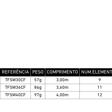
REFERÊNCIA
PESO
COMPRIMENTO
NUM.ELEMEN
TFSW30CF
57g
3,00m
9
TFSW36CF
86g
3,60m
11
TFSW40CF
97g
4,00m
12