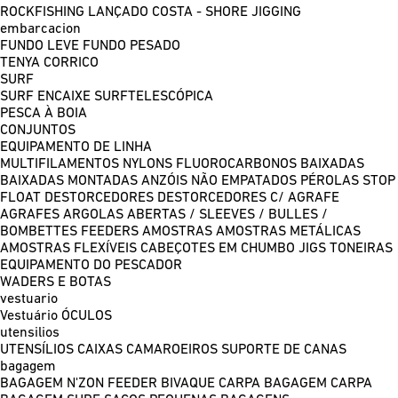
ROCKFISHING
LANÇADO COSTA - SHORE JIGGING
embarcacion
FUNDO LEVE
FUNDO PESADO
TENYA
CORRICO
SURF
SURF ENCAIXE
SURFTELESCÓPICA
PESCA À BOIA
CONJUNTOS
EQUIPAMENTO DE LINHA
MULTIFILAMENTOS
NYLONS
FLUOROCARBONOS
BAIXADAS
BAIXADAS MONTADAS
ANZÓIS NÃO EMPATADOS
PÉROLAS
STOP
FLOAT
DESTORCEDORES
DESTORCEDORES C/ AGRAFE
AGRAFES
ARGOLAS ABERTAS / SLEEVES / BULLES /
BOMBETTES
FEEDERS
AMOSTRAS
AMOSTRAS METÁLICAS
AMOSTRAS FLEXÍVEIS
CABEÇOTES EM CHUMBO
JIGS
TONEIRAS
EQUIPAMENTO DO PESCADOR
WADERS E BOTAS
vestuario
Vestuário
ÓCULOS
utensilios
UTENSÍLIOS
CAIXAS
CAMAROEIROS
SUPORTE DE CANAS
bagagem
BAGAGEM N'ZON FEEDER
BIVAQUE CARPA
BAGAGEM CARPA