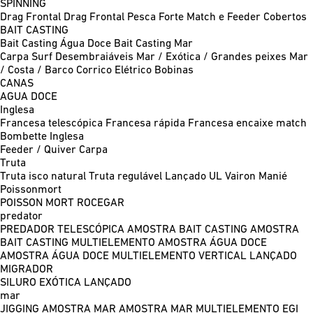
SPINNING
Drag Frontal
Drag Frontal Pesca Forte
Match e Feeder
Cobertos
BAIT CASTING
Bait Casting Água Doce
Bait Casting Mar
Carpa
Surf
Desembraiáveis
Mar / Exótica / Grandes peixes
Mar
/ Costa / Barco
Corrico
Elétrico
Bobinas
CANAS
AGUA DOCE
Inglesa
Francesa telescópica
Francesa rápida
Francesa encaixe match
Bombette
Inglesa
Feeder / Quiver
Carpa
Truta
Truta isco natural
Truta regulável
Lançado UL
Vairon Manié
Poissonmort
POISSON MORT
ROCEGAR
predator
PREDADOR TELESCÓPICA
AMOSTRA BAIT CASTING
AMOSTRA
BAIT CASTING MULTIELEMENTO
AMOSTRA ÁGUA DOCE
AMOSTRA ÁGUA DOCE MULTIELEMENTO
VERTICAL
LANÇADO
MIGRADOR
SILURO
EXÓTICA LANÇADO
mar
JIGGING
AMOSTRA MAR
AMOSTRA MAR MULTIELEMENTO
EGI