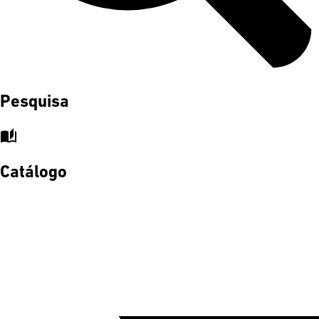
Pesquisa
auto_stories
Catálogo