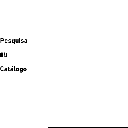
Pesquisa
auto_stories
Catálogo