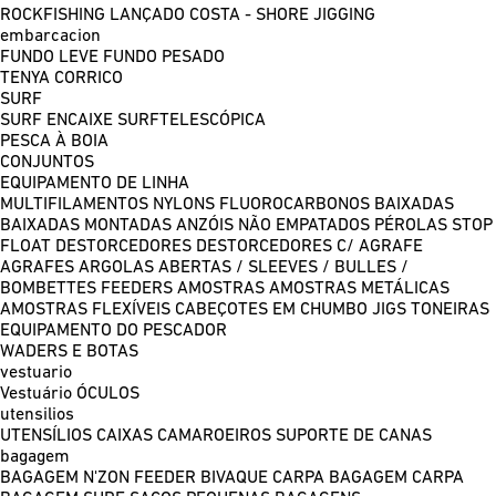
ROCKFISHING
LANÇADO COSTA - SHORE JIGGING
embarcacion
FUNDO LEVE
FUNDO PESADO
TENYA
CORRICO
SURF
SURF ENCAIXE
SURFTELESCÓPICA
PESCA À BOIA
CONJUNTOS
EQUIPAMENTO DE LINHA
MULTIFILAMENTOS
NYLONS
FLUOROCARBONOS
BAIXADAS
BAIXADAS MONTADAS
ANZÓIS NÃO EMPATADOS
PÉROLAS
STOP
FLOAT
DESTORCEDORES
DESTORCEDORES C/ AGRAFE
AGRAFES
ARGOLAS ABERTAS / SLEEVES / BULLES /
BOMBETTES
FEEDERS
AMOSTRAS
AMOSTRAS METÁLICAS
AMOSTRAS FLEXÍVEIS
CABEÇOTES EM CHUMBO
JIGS
TONEIRAS
EQUIPAMENTO DO PESCADOR
WADERS E BOTAS
vestuario
Vestuário
ÓCULOS
utensilios
UTENSÍLIOS
CAIXAS
CAMAROEIROS
SUPORTE DE CANAS
bagagem
BAGAGEM N'ZON FEEDER
BIVAQUE CARPA
BAGAGEM CARPA