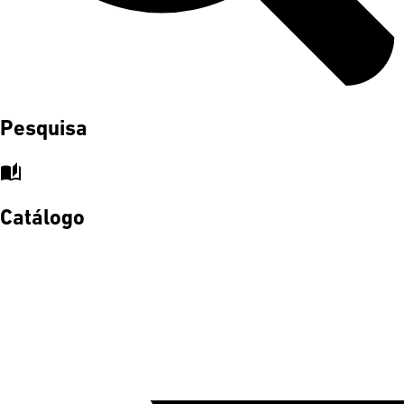
Pesquisa
auto_stories
Catálogo