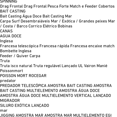
SPINNING
Drag Frontal
Drag Frontal Pesca Forte
Match e Feeder
Cobertos
BAIT CASTING
Bait Casting Água Doce
Bait Casting Mar
Carpa
Surf
Desembraiáveis
Mar / Exótica / Grandes peixes
Mar
/ Costa / Barco
Corrico
Elétrico
Bobinas
CANAS
AGUA DOCE
Inglesa
Francesa telescópica
Francesa rápida
Francesa encaixe match
Bombette
Inglesa
Feeder / Quiver
Carpa
Truta
Truta isco natural
Truta regulável
Lançado UL
Vairon Manié
Poissonmort
POISSON MORT
ROCEGAR
predator
PREDADOR TELESCÓPICA
AMOSTRA BAIT CASTING
AMOSTRA
BAIT CASTING MULTIELEMENTO
AMOSTRA ÁGUA DOCE
AMOSTRA ÁGUA DOCE MULTIELEMENTO
VERTICAL
LANÇADO
MIGRADOR
SILURO
EXÓTICA LANÇADO
mar
JIGGING
AMOSTRA MAR
AMOSTRA MAR MULTIELEMENTO
EGI