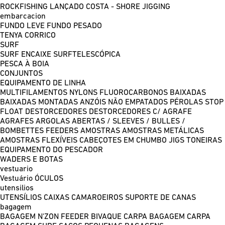
ROCKFISHING
LANÇADO COSTA - SHORE JIGGING
embarcacion
FUNDO LEVE
FUNDO PESADO
TENYA
CORRICO
SURF
SURF ENCAIXE
SURFTELESCÓPICA
PESCA À BOIA
CONJUNTOS
EQUIPAMENTO DE LINHA
MULTIFILAMENTOS
NYLONS
FLUOROCARBONOS
BAIXADAS
BAIXADAS MONTADAS
ANZÓIS NÃO EMPATADOS
PÉROLAS
STOP
FLOAT
DESTORCEDORES
DESTORCEDORES C/ AGRAFE
AGRAFES
ARGOLAS ABERTAS / SLEEVES / BULLES /
BOMBETTES
FEEDERS
AMOSTRAS
AMOSTRAS METÁLICAS
AMOSTRAS FLEXÍVEIS
CABEÇOTES EM CHUMBO
JIGS
TONEIRAS
EQUIPAMENTO DO PESCADOR
WADERS E BOTAS
vestuario
Vestuário
ÓCULOS
utensilios
UTENSÍLIOS
CAIXAS
CAMAROEIROS
SUPORTE DE CANAS
bagagem
BAGAGEM N'ZON FEEDER
BIVAQUE CARPA
BAGAGEM CARPA