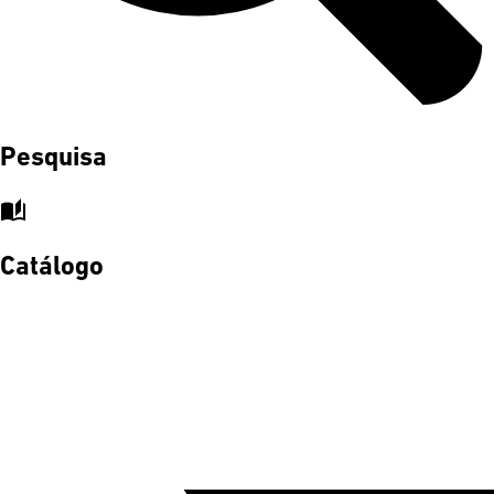
Pesquisa
auto_stories
Catálogo