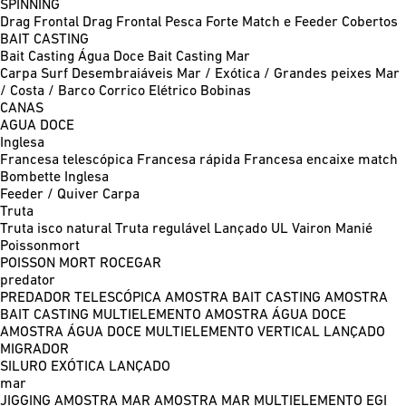
SPINNING
Drag Frontal
Drag Frontal Pesca Forte
Match e Feeder
Cobertos
BAIT CASTING
Bait Casting Água Doce
Bait Casting Mar
Carpa
Surf
Desembraiáveis
Mar / Exótica / Grandes peixes
Mar
/ Costa / Barco
Corrico
Elétrico
Bobinas
CANAS
AGUA DOCE
Inglesa
Francesa telescópica
Francesa rápida
Francesa encaixe match
Bombette
Inglesa
Feeder / Quiver
Carpa
Truta
Truta isco natural
Truta regulável
Lançado UL
Vairon Manié
Poissonmort
POISSON MORT
ROCEGAR
predator
PREDADOR TELESCÓPICA
AMOSTRA BAIT CASTING
AMOSTRA
BAIT CASTING MULTIELEMENTO
AMOSTRA ÁGUA DOCE
AMOSTRA ÁGUA DOCE MULTIELEMENTO
VERTICAL
LANÇADO
MIGRADOR
SILURO
EXÓTICA LANÇADO
mar
JIGGING
AMOSTRA MAR
AMOSTRA MAR MULTIELEMENTO
EGI