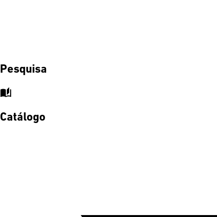
Pesquisa
auto_stories
Catálogo