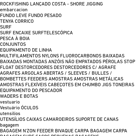
ROCKFISHING
LANÇADO COSTA - SHORE JIGGING
embarcacion
FUNDO LEVE
FUNDO PESADO
TENYA
CORRICO
SURF
SURF ENCAIXE
SURFTELESCÓPICA
PESCA À BOIA
CONJUNTOS
EQUIPAMENTO DE LINHA
MULTIFILAMENTOS
NYLONS
FLUOROCARBONOS
BAIXADAS
BAIXADAS MONTADAS
ANZÓIS NÃO EMPATADOS
PÉROLAS
STOP
FLOAT
DESTORCEDORES
DESTORCEDORES C/ AGRAFE
AGRAFES
ARGOLAS ABERTAS / SLEEVES / BULLES /
BOMBETTES
FEEDERS
AMOSTRAS
AMOSTRAS METÁLICAS
AMOSTRAS FLEXÍVEIS
CABEÇOTES EM CHUMBO
JIGS
TONEIRAS
EQUIPAMENTO DO PESCADOR
WADERS E BOTAS
vestuario
Vestuário
ÓCULOS
utensilios
UTENSÍLIOS
CAIXAS
CAMAROEIROS
SUPORTE DE CANAS
bagagem
BAGAGEM N'ZON FEEDER
BIVAQUE CARPA
BAGAGEM CARPA