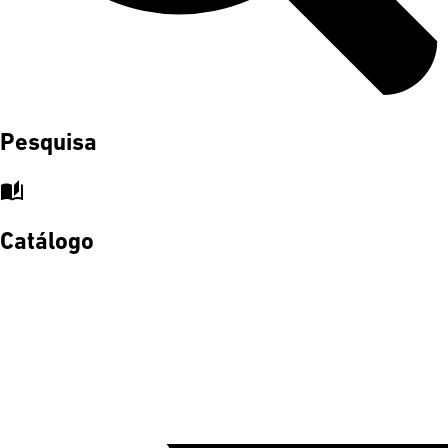
Pesquisa
auto_stories
Catálogo