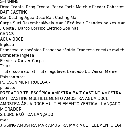
SPINNING
Drag Frontal
Drag Frontal Pesca Forte
Match e Feeder
Cobertos
BAIT CASTING
Bait Casting Água Doce
Bait Casting Mar
Carpa
Surf
Desembraiáveis
Mar / Exótica / Grandes peixes
Mar
/ Costa / Barco
Corrico
Elétrico
Bobinas
CANAS
AGUA DOCE
Inglesa
Francesa telescópica
Francesa rápida
Francesa encaixe match
Bombette
Inglesa
Feeder / Quiver
Carpa
Truta
Truta isco natural
Truta regulável
Lançado UL
Vairon Manié
Poissonmort
POISSON MORT
ROCEGAR
predator
PREDADOR TELESCÓPICA
AMOSTRA BAIT CASTING
AMOSTRA
BAIT CASTING MULTIELEMENTO
AMOSTRA ÁGUA DOCE
AMOSTRA ÁGUA DOCE MULTIELEMENTO
VERTICAL
LANÇADO
MIGRADOR
SILURO
EXÓTICA LANÇADO
mar
JIGGING
AMOSTRA MAR
AMOSTRA MAR MULTIELEMENTO
EGI