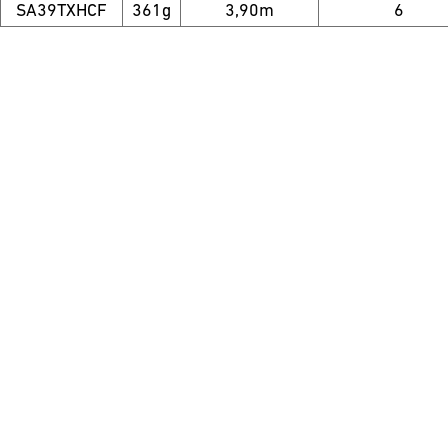
SA39TXHCF
361g
3,90m
6