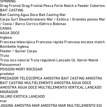
SPINNING
Drag Frontal
Drag Frontal Pesca Forte
Match e Feeder
Cobertos
BAIT CASTING
Bait Casting Água Doce
Bait Casting Mar
Carpa
Surf
Desembraiáveis
Mar / Exótica / Grandes peixes
Mar
/ Costa / Barco
Corrico
Elétrico
Bobinas
CANAS
AGUA DOCE
Inglesa
Francesa telescópica
Francesa rápida
Francesa encaixe match
Bombette
Inglesa
Feeder / Quiver
Carpa
Truta
Truta isco natural
Truta regulável
Lançado UL
Vairon Manié
Poissonmort
POISSON MORT
ROCEGAR
predator
PREDADOR TELESCÓPICA
AMOSTRA BAIT CASTING
AMOSTRA
BAIT CASTING MULTIELEMENTO
AMOSTRA ÁGUA DOCE
AMOSTRA ÁGUA DOCE MULTIELEMENTO
VERTICAL
LANÇADO
MIGRADOR
SILURO
EXÓTICA LANÇADO
mar
JIGGING
AMOSTRA MAR
AMOSTRA MAR MULTIELEMENTO
EGI