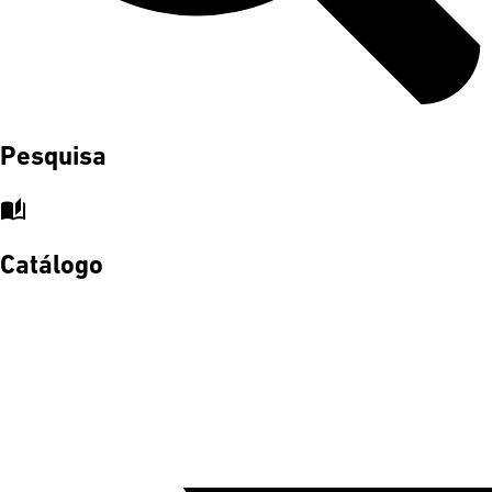
Pesquisa
auto_stories
Catálogo