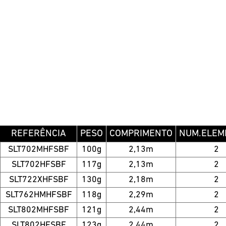
REFERÊNCIA
PESO
COMPRIMENTO
NUM.ELEM
SLT702MHFSBF
100g
2,13m
2
SLT702HFSBF
117g
2,13m
2
SLT722XHFSBF
130g
2,18m
2
SLT762HMHFSBF
118g
2,29m
2
SLT802MHFSBF
121g
2,44m
2
SLT802HFSBF
123g
2,44m
2