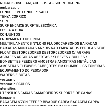
ROCKFISHING
LANÇADO COSTA - SHORE JIGGING
embarcacion
FUNDO LEVE
FUNDO PESADO
TENYA
CORRICO
SURF
SURF ENCAIXE
SURFTELESCÓPICA
PESCA À BOIA
CONJUNTOS
EQUIPAMENTO DE LINHA
MULTIFILAMENTOS
NYLONS
FLUOROCARBONOS
BAIXADAS
BAIXADAS MONTADAS
ANZÓIS NÃO EMPATADOS
PÉROLAS
STOP
FLOAT
DESTORCEDORES
DESTORCEDORES C/ AGRAFE
AGRAFES
ARGOLAS ABERTAS / SLEEVES / BULLES /
BOMBETTES
FEEDERS
AMOSTRAS
AMOSTRAS METÁLICAS
AMOSTRAS FLEXÍVEIS
CABEÇOTES EM CHUMBO
JIGS
TONEIRAS
EQUIPAMENTO DO PESCADOR
WADERS E BOTAS
vestuario
Vestuário
ÓCULOS
utensilios
UTENSÍLIOS
CAIXAS
CAMAROEIROS
SUPORTE DE CANAS
bagagem
BAGAGEM N'ZON FEEDER
BIVAQUE CARPA
BAGAGEM CARPA