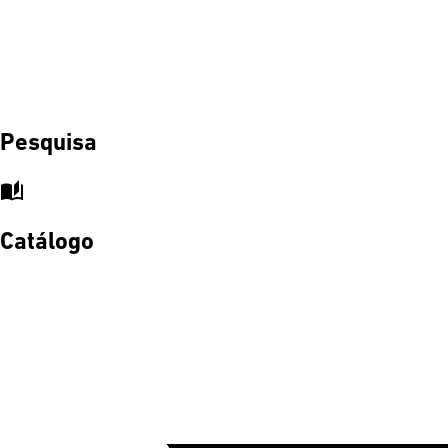
Pesquisa
auto_stories
Catálogo