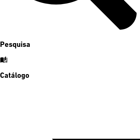
Pesquisa
auto_stories
Catálogo