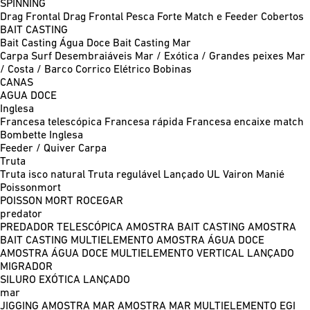
SPINNING
Drag Frontal
Drag Frontal Pesca Forte
Match e Feeder
Cobertos
BAIT CASTING
Bait Casting Água Doce
Bait Casting Mar
Carpa
Surf
Desembraiáveis
Mar / Exótica / Grandes peixes
Mar
/ Costa / Barco
Corrico
Elétrico
Bobinas
CANAS
AGUA DOCE
Inglesa
Francesa telescópica
Francesa rápida
Francesa encaixe match
Bombette
Inglesa
Feeder / Quiver
Carpa
Truta
Truta isco natural
Truta regulável
Lançado UL
Vairon Manié
Poissonmort
POISSON MORT
ROCEGAR
predator
PREDADOR TELESCÓPICA
AMOSTRA BAIT CASTING
AMOSTRA
BAIT CASTING MULTIELEMENTO
AMOSTRA ÁGUA DOCE
AMOSTRA ÁGUA DOCE MULTIELEMENTO
VERTICAL
LANÇADO
MIGRADOR
SILURO
EXÓTICA LANÇADO
mar
JIGGING
AMOSTRA MAR
AMOSTRA MAR MULTIELEMENTO
EGI