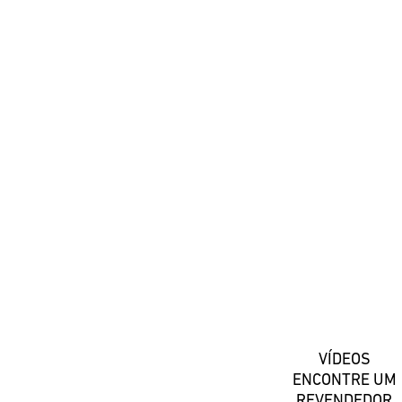
#DaiwaPortugal
Registe-se
VÍDEOS
ENCONTRE UM
REVENDEDOR