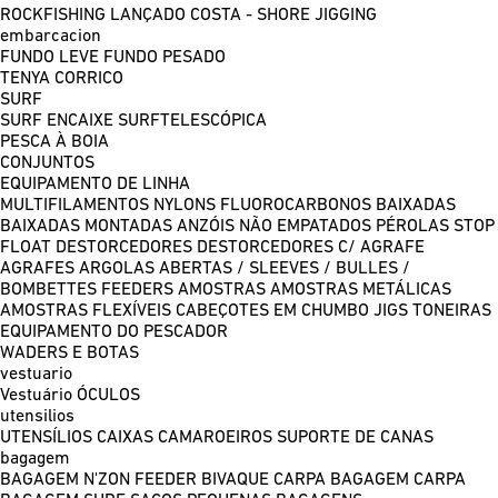
ROCKFISHING
LANÇADO COSTA - SHORE JIGGING
embarcacion
FUNDO LEVE
FUNDO PESADO
TENYA
CORRICO
SURF
SURF ENCAIXE
SURFTELESCÓPICA
PESCA À BOIA
CONJUNTOS
EQUIPAMENTO DE LINHA
MULTIFILAMENTOS
NYLONS
FLUOROCARBONOS
BAIXADAS
BAIXADAS MONTADAS
ANZÓIS NÃO EMPATADOS
PÉROLAS
STOP
FLOAT
DESTORCEDORES
DESTORCEDORES C/ AGRAFE
AGRAFES
ARGOLAS ABERTAS / SLEEVES / BULLES /
BOMBETTES
FEEDERS
AMOSTRAS
AMOSTRAS METÁLICAS
AMOSTRAS FLEXÍVEIS
CABEÇOTES EM CHUMBO
JIGS
TONEIRAS
EQUIPAMENTO DO PESCADOR
WADERS E BOTAS
vestuario
Vestuário
ÓCULOS
utensilios
UTENSÍLIOS
CAIXAS
CAMAROEIROS
SUPORTE DE CANAS
bagagem
BAGAGEM N'ZON FEEDER
BIVAQUE CARPA
BAGAGEM CARPA