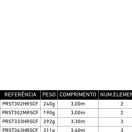
REFERÊNCIA
PESO
COMPRIMENTO
NUM.ELEME
PRST302HRSCF
240g
3,00m
2
PRST302MRSCF
190g
3,00m
2
PRST333HRSCF
292g
3,30m
3
PRST363HRSCF
311g
3,60m
3