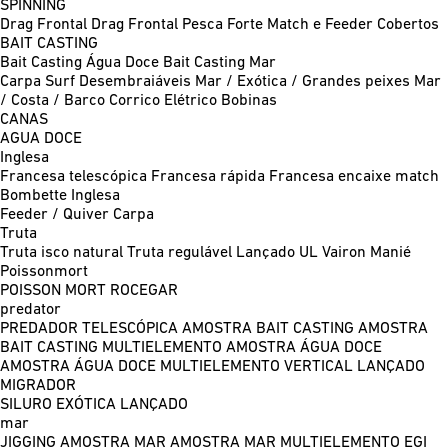
SPINNING
Drag Frontal
Drag Frontal Pesca Forte
Match e Feeder
Cobertos
BAIT CASTING
Bait Casting Água Doce
Bait Casting Mar
Carpa
Surf
Desembraiáveis
Mar / Exótica / Grandes peixes
Mar
/ Costa / Barco
Corrico
Elétrico
Bobinas
CANAS
AGUA DOCE
Inglesa
Francesa telescópica
Francesa rápida
Francesa encaixe match
Bombette
Inglesa
Feeder / Quiver
Carpa
Truta
Truta isco natural
Truta regulável
Lançado UL
Vairon Manié
Poissonmort
POISSON MORT
ROCEGAR
predator
PREDADOR TELESCÓPICA
AMOSTRA BAIT CASTING
AMOSTRA
BAIT CASTING MULTIELEMENTO
AMOSTRA ÁGUA DOCE
AMOSTRA ÁGUA DOCE MULTIELEMENTO
VERTICAL
LANÇADO
MIGRADOR
SILURO
EXÓTICA LANÇADO
mar
JIGGING
AMOSTRA MAR
AMOSTRA MAR MULTIELEMENTO
EGI