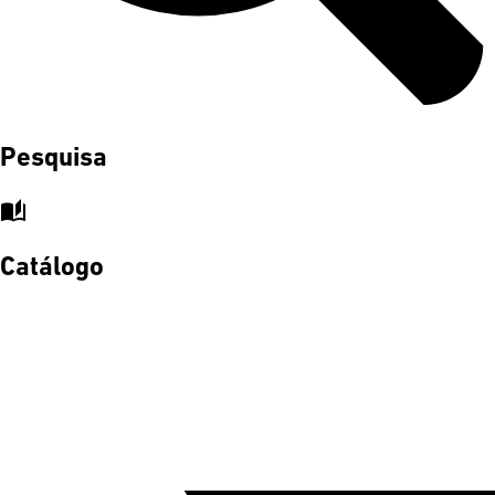
Pesquisa
auto_stories
Catálogo