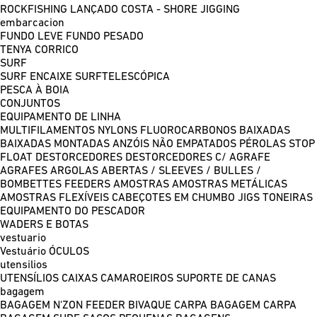
ROCKFISHING
LANÇADO COSTA - SHORE JIGGING
embarcacion
FUNDO LEVE
FUNDO PESADO
TENYA
CORRICO
SURF
SURF ENCAIXE
SURFTELESCÓPICA
PESCA À BOIA
CONJUNTOS
EQUIPAMENTO DE LINHA
MULTIFILAMENTOS
NYLONS
FLUOROCARBONOS
BAIXADAS
BAIXADAS MONTADAS
ANZÓIS NÃO EMPATADOS
PÉROLAS
STOP
FLOAT
DESTORCEDORES
DESTORCEDORES C/ AGRAFE
AGRAFES
ARGOLAS ABERTAS / SLEEVES / BULLES /
BOMBETTES
FEEDERS
AMOSTRAS
AMOSTRAS METÁLICAS
AMOSTRAS FLEXÍVEIS
CABEÇOTES EM CHUMBO
JIGS
TONEIRAS
EQUIPAMENTO DO PESCADOR
WADERS E BOTAS
vestuario
Vestuário
ÓCULOS
utensilios
UTENSÍLIOS
CAIXAS
CAMAROEIROS
SUPORTE DE CANAS
bagagem
BAGAGEM N'ZON FEEDER
BIVAQUE CARPA
BAGAGEM CARPA