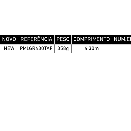
NOVO
REFERÊNCIA
PESO
COMPRIMENTO
NUM.E
NEW
PMLGR430TAF
358g
4,30m