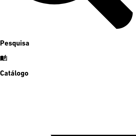
Pesquisa
auto_stories
Catálogo