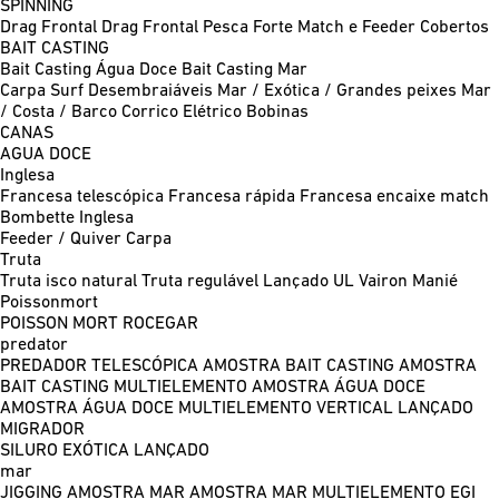
SPINNING
Drag Frontal
Drag Frontal Pesca Forte
Match e Feeder
Cobertos
BAIT CASTING
Bait Casting Água Doce
Bait Casting Mar
Carpa
Surf
Desembraiáveis
Mar / Exótica / Grandes peixes
Mar
/ Costa / Barco
Corrico
Elétrico
Bobinas
CANAS
AGUA DOCE
Inglesa
Francesa telescópica
Francesa rápida
Francesa encaixe match
Bombette
Inglesa
Feeder / Quiver
Carpa
Truta
Truta isco natural
Truta regulável
Lançado UL
Vairon Manié
Poissonmort
POISSON MORT
ROCEGAR
predator
PREDADOR TELESCÓPICA
AMOSTRA BAIT CASTING
AMOSTRA
BAIT CASTING MULTIELEMENTO
AMOSTRA ÁGUA DOCE
AMOSTRA ÁGUA DOCE MULTIELEMENTO
VERTICAL
LANÇADO
MIGRADOR
SILURO
EXÓTICA LANÇADO
mar
JIGGING
AMOSTRA MAR
AMOSTRA MAR MULTIELEMENTO
EGI