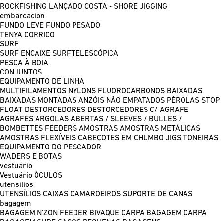
ROCKFISHING
LANÇADO COSTA - SHORE JIGGING
embarcacion
FUNDO LEVE
FUNDO PESADO
TENYA
CORRICO
SURF
SURF ENCAIXE
SURFTELESCÓPICA
PESCA À BOIA
CONJUNTOS
EQUIPAMENTO DE LINHA
MULTIFILAMENTOS
NYLONS
FLUOROCARBONOS
BAIXADAS
BAIXADAS MONTADAS
ANZÓIS NÃO EMPATADOS
PÉROLAS
STOP
FLOAT
DESTORCEDORES
DESTORCEDORES C/ AGRAFE
AGRAFES
ARGOLAS ABERTAS / SLEEVES / BULLES /
BOMBETTES
FEEDERS
AMOSTRAS
AMOSTRAS METÁLICAS
AMOSTRAS FLEXÍVEIS
CABEÇOTES EM CHUMBO
JIGS
TONEIRAS
EQUIPAMENTO DO PESCADOR
WADERS E BOTAS
vestuario
Vestuário
ÓCULOS
utensilios
UTENSÍLIOS
CAIXAS
CAMAROEIROS
SUPORTE DE CANAS
bagagem
BAGAGEM N'ZON FEEDER
BIVAQUE CARPA
BAGAGEM CARPA