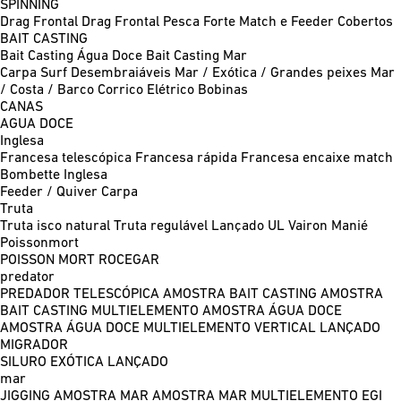
SPINNING
Drag Frontal
Drag Frontal Pesca Forte
Match e Feeder
Cobertos
BAIT CASTING
Bait Casting Água Doce
Bait Casting Mar
Carpa
Surf
Desembraiáveis
Mar / Exótica / Grandes peixes
Mar
/ Costa / Barco
Corrico
Elétrico
Bobinas
CANAS
AGUA DOCE
Inglesa
Francesa telescópica
Francesa rápida
Francesa encaixe match
Bombette
Inglesa
Feeder / Quiver
Carpa
Truta
Truta isco natural
Truta regulável
Lançado UL
Vairon Manié
Poissonmort
POISSON MORT
ROCEGAR
predator
PREDADOR TELESCÓPICA
AMOSTRA BAIT CASTING
AMOSTRA
BAIT CASTING MULTIELEMENTO
AMOSTRA ÁGUA DOCE
AMOSTRA ÁGUA DOCE MULTIELEMENTO
VERTICAL
LANÇADO
MIGRADOR
SILURO
EXÓTICA LANÇADO
mar
JIGGING
AMOSTRA MAR
AMOSTRA MAR MULTIELEMENTO
EGI