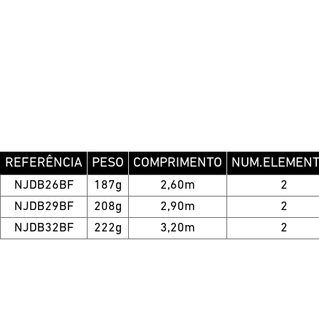
REFERÊNCIA
PESO
COMPRIMENTO
NUM.ELEMEN
NJDB26BF
187g
2,60m
2
NJDB29BF
208g
2,90m
2
NJDB32BF
222g
3,20m
2