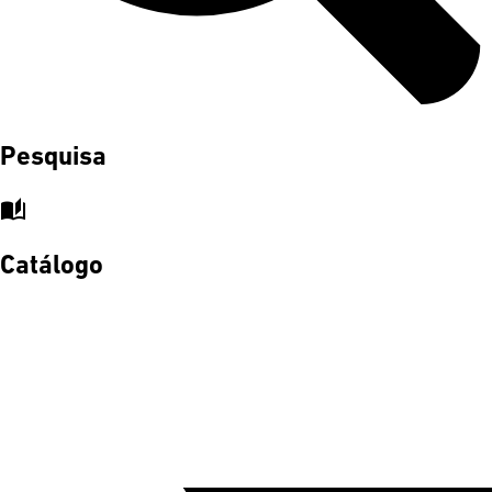
Pesquisa
auto_stories
Catálogo