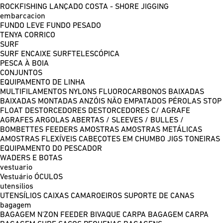
ROCKFISHING
LANÇADO COSTA - SHORE JIGGING
embarcacion
FUNDO LEVE
FUNDO PESADO
TENYA
CORRICO
SURF
SURF ENCAIXE
SURFTELESCÓPICA
PESCA À BOIA
CONJUNTOS
EQUIPAMENTO DE LINHA
MULTIFILAMENTOS
NYLONS
FLUOROCARBONOS
BAIXADAS
BAIXADAS MONTADAS
ANZÓIS NÃO EMPATADOS
PÉROLAS
STOP
FLOAT
DESTORCEDORES
DESTORCEDORES C/ AGRAFE
AGRAFES
ARGOLAS ABERTAS / SLEEVES / BULLES /
BOMBETTES
FEEDERS
AMOSTRAS
AMOSTRAS METÁLICAS
AMOSTRAS FLEXÍVEIS
CABEÇOTES EM CHUMBO
JIGS
TONEIRAS
EQUIPAMENTO DO PESCADOR
WADERS E BOTAS
vestuario
Vestuário
ÓCULOS
utensilios
UTENSÍLIOS
CAIXAS
CAMAROEIROS
SUPORTE DE CANAS
bagagem
BAGAGEM N'ZON FEEDER
BIVAQUE CARPA
BAGAGEM CARPA