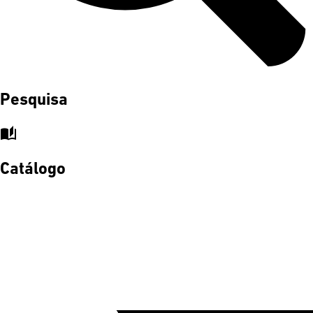
Pesquisa
auto_stories
Catálogo