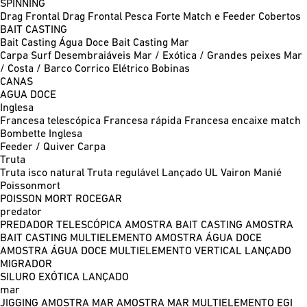
SPINNING
Drag Frontal
Drag Frontal Pesca Forte
Match e Feeder
Cobertos
BAIT CASTING
Bait Casting Água Doce
Bait Casting Mar
Carpa
Surf
Desembraiáveis
Mar / Exótica / Grandes peixes
Mar
/ Costa / Barco
Corrico
Elétrico
Bobinas
CANAS
AGUA DOCE
Inglesa
Francesa telescópica
Francesa rápida
Francesa encaixe match
Bombette
Inglesa
Feeder / Quiver
Carpa
Truta
Truta isco natural
Truta regulável
Lançado UL
Vairon Manié
Poissonmort
POISSON MORT
ROCEGAR
predator
PREDADOR TELESCÓPICA
AMOSTRA BAIT CASTING
AMOSTRA
BAIT CASTING MULTIELEMENTO
AMOSTRA ÁGUA DOCE
AMOSTRA ÁGUA DOCE MULTIELEMENTO
VERTICAL
LANÇADO
MIGRADOR
SILURO
EXÓTICA LANÇADO
mar
JIGGING
AMOSTRA MAR
AMOSTRA MAR MULTIELEMENTO
EGI