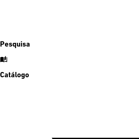
Pesquisa
auto_stories
Catálogo