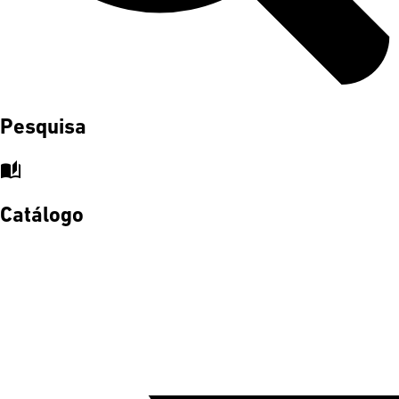
Pesquisa
auto_stories
Catálogo