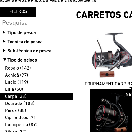
BAGAGEM SURF
SACOS
PEQUENAS BAGAGENS
FILTROS
CARRETOS C
Tipo de pesca
Água doce (36)
Técnica de pesca
Mar (9)
Barco (4)
Sub-técnica de pesca
Predadores (6)
Exótica (1)
Tipo de peixes
Carpa (34)
Amostra água doce (2)
Robalo (142)
Francesa (2)
Amostra mar (2)
Achigã (97)
Amostra mar (6)
Pesca ao fundo (1)
Lúcio (119)
Pesca exótica (2)
Lula (50)
Truta (2)
Carpa (38)
Dourada (108)
Perca (88)
Ciprinídeos (71)
Lucioperca (89)
Siluro (27)