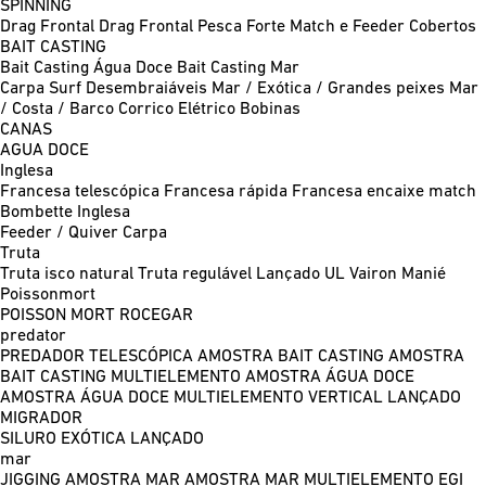
SPINNING
Drag Frontal
Drag Frontal Pesca Forte
Match e Feeder
Cobertos
BAIT CASTING
Bait Casting Água Doce
Bait Casting Mar
Carpa
Surf
Desembraiáveis
Mar / Exótica / Grandes peixes
Mar
/ Costa / Barco
Corrico
Elétrico
Bobinas
CANAS
AGUA DOCE
Inglesa
Francesa telescópica
Francesa rápida
Francesa encaixe match
Bombette
Inglesa
Feeder / Quiver
Carpa
Truta
Truta isco natural
Truta regulável
Lançado UL
Vairon Manié
Poissonmort
POISSON MORT
ROCEGAR
predator
PREDADOR TELESCÓPICA
AMOSTRA BAIT CASTING
AMOSTRA
BAIT CASTING MULTIELEMENTO
AMOSTRA ÁGUA DOCE
AMOSTRA ÁGUA DOCE MULTIELEMENTO
VERTICAL
LANÇADO
MIGRADOR
SILURO
EXÓTICA LANÇADO
mar
JIGGING
AMOSTRA MAR
AMOSTRA MAR MULTIELEMENTO
EGI