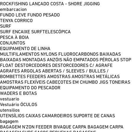
ROCKFISHING
LANÇADO COSTA - SHORE JIGGING
embarcacion
FUNDO LEVE
FUNDO PESADO
TENYA
CORRICO
SURF
SURF ENCAIXE
SURFTELESCÓPICA
PESCA À BOIA
CONJUNTOS
EQUIPAMENTO DE LINHA
MULTIFILAMENTOS
NYLONS
FLUOROCARBONOS
BAIXADAS
BAIXADAS MONTADAS
ANZÓIS NÃO EMPATADOS
PÉROLAS
STOP
FLOAT
DESTORCEDORES
DESTORCEDORES C/ AGRAFE
AGRAFES
ARGOLAS ABERTAS / SLEEVES / BULLES /
BOMBETTES
FEEDERS
AMOSTRAS
AMOSTRAS METÁLICAS
AMOSTRAS FLEXÍVEIS
CABEÇOTES EM CHUMBO
JIGS
TONEIRAS
EQUIPAMENTO DO PESCADOR
WADERS E BOTAS
vestuario
Vestuário
ÓCULOS
utensilios
UTENSÍLIOS
CAIXAS
CAMAROEIROS
SUPORTE DE CANAS
bagagem
BAGAGEM N'ZON FEEDER
BIVAQUE CARPA
BAGAGEM CARPA